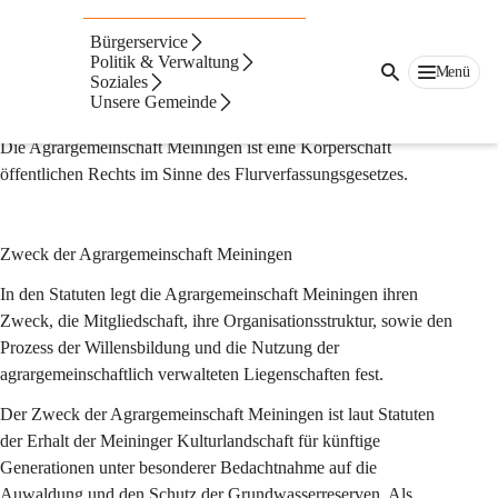
Auf dieser Seite
Bürgerservice
Umwelt & Natur
Politik & Verwaltung
Menü
Soziales
Unsere Gemeinde
Agrargemeinschaft Meiningen
Die Agrargemeinschaft Meiningen ist eine Körperschaft 
öffentlichen Rechts im Sinne des Flurverfassungsgesetzes.
Zweck der Agrargemeinschaft Meiningen
In den Statuten legt die Agrargemeinschaft Meiningen ihren 
Zweck, die Mitgliedschaft, ihre Organisationsstruktur, sowie den 
Prozess der Willensbildung und die Nutzung der 
agrargemeinschaftlich verwalteten Liegenschaften fest.
Der Zweck der Agrargemeinschaft Meiningen ist laut Statuten 
der Erhalt der Meininger Kulturlandschaft für künftige 
Generationen unter besonderer Bedachtnahme auf die 
Auwaldung und den Schutz der Grundwasserreserven. Als 