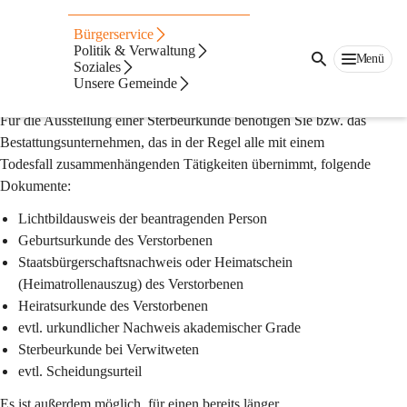
Auf dieser Seite
Bürgerservice
Todesfall
Politik & Verwaltung
Menü
Soziales
Unsere Gemeinde
Sterbeurkunde
Für die Ausstellung einer Sterbeurkunde benötigen Sie bzw. das 
Bestattungsunternehmen, das in der Regel alle mit einem 
Todesfall zusammenhängenden Tätigkeiten übernimmt, folgende 
Dokumente:
Lichtbildausweis der beantragenden Person 
Geburtsurkunde des Verstorbenen 
Staatsbürgerschaftsnachweis oder Heimatschein 
(Heimatrollenauszug) des Verstorbenen 
Heiratsurkunde des Verstorbenen 
evtl. urkundlicher Nachweis akademischer Grade 
Sterbeurkunde bei Verwitweten 
evtl. Scheidungsurteil 
Es ist außerdem möglich, für einen bereits länger 