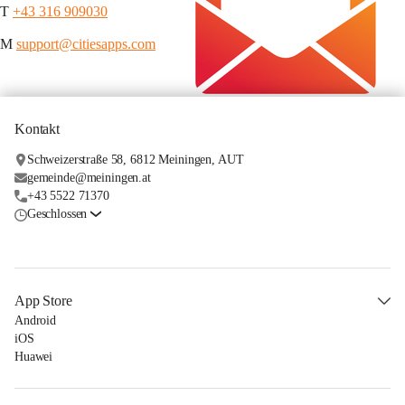
T 
+43 316 909030
M 
support@citiesapps.com
Kontakt
Schweizerstraße 58, 6812 Meiningen, AUT
gemeinde@meiningen.at
+43 5522 71370
Geschlossen
App Store
Android
iOS
Huawei