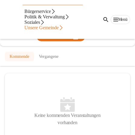
Pfarre Meiningen
Bürgerservice
Politik & Verwaltung
@pfarramt-meiningen
Menü
Soziales
Pfarre
Unsere Gemeinde
In CITIES öffnen
Kommende
Vergangene
Keine kommenden Veranstaltungen
vorhanden