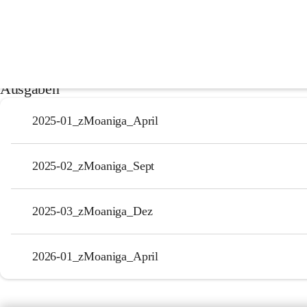
z'Moaniga
Das z’Moaniga ist das Blättle der Gemeinde Meiningen, es erscheint dre
aktuelle Geschehnisse in der Gemeinde, berichtet aus den Vereinen, au
und Veranstaltungen. 
Ausgaben
2025-01_zMoaniga_April
2025-02_zMoaniga_Sept
2025-03_zMoaniga_Dez
2026-01_zMoaniga_April