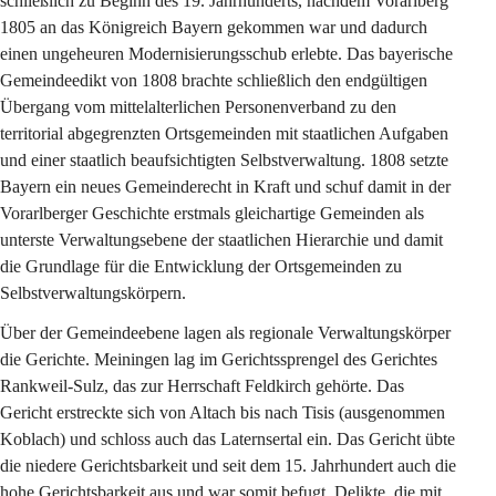
schließlich zu Beginn des 19. Jahrhunderts, nachdem Vorarlberg 
1805 an das Königreich Bayern gekommen war und dadurch 
einen ungeheuren Modernisierungsschub erlebte. Das bayerische 
Gemeindeedikt von 1808 brachte schließlich den endgültigen 
Übergang vom mittelalterlichen Personenverband zu den 
territorial abgegrenzten Ortsgemeinden mit staatlichen Aufgaben 
und einer staatlich beaufsichtigten Selbstverwaltung. 1808 setzte 
Bayern ein neues Gemeinderecht in Kraft und schuf damit in der 
Vorarlberger Geschichte erstmals gleichartige Gemeinden als 
unterste Verwaltungsebene der staatlichen Hierarchie und damit 
die Grundlage für die Entwicklung der Ortsgemeinden zu 
Selbstverwaltungskörpern.
Über der Gemeindeebene lagen als regionale Verwaltungskörper 
die Gerichte. Meiningen lag im Gerichtssprengel des Gerichtes 
Rankweil-Sulz, das zur Herrschaft Feldkirch gehörte. Das 
Gericht erstreckte sich von Altach bis nach Tisis (ausgenommen 
Koblach) und schloss auch das Laternsertal ein. Das Gericht übte 
die niedere Gerichtsbarkeit und seit dem 15. Jahrhundert auch die 
hohe Gerichtsbarkeit aus und war somit befugt, Delikte, die mit 