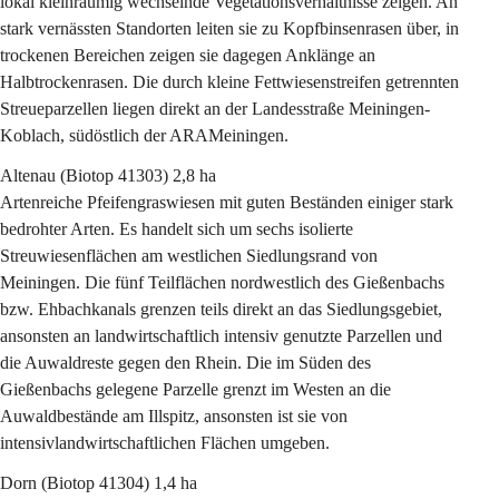
lokal kleinräumig wechselnde Vegetationsverhältnisse zeigen. An 
stark vernässten Standorten leiten sie zu Kopfbinsenrasen über, in 
trockenen Bereichen zeigen sie dagegen Anklänge an 
Halbtrockenrasen. Die durch kleine Fettwiesenstreifen getrennten 
Streueparzellen liegen direkt an der Landesstraße Meiningen- 
Koblach, südöstlich der ARAMeiningen.
Altenau
 (Biotop 41303) 2,8 ha
Artenreiche Pfeifengraswiesen mit guten Beständen einiger stark 
bedrohter Arten. Es handelt sich um sechs isolierte 
Streuwiesenflächen am westlichen Siedlungsrand von 
Meiningen. Die fünf Teilflächen nordwestlich des Gießenbachs 
bzw. Ehbachkanals grenzen teils direkt an das Siedlungsgebiet, 
ansonsten an landwirtschaftlich intensiv genutzte Parzellen und 
die Auwaldreste gegen den Rhein. Die im Süden des 
Gießenbachs gelegene Parzelle grenzt im Westen an die 
Auwaldbestände am Illspitz, ansonsten ist sie von 
intensivlandwirtschaftlichen Flächen umgeben.
Dorn
 (Biotop 41304) 1,4 ha