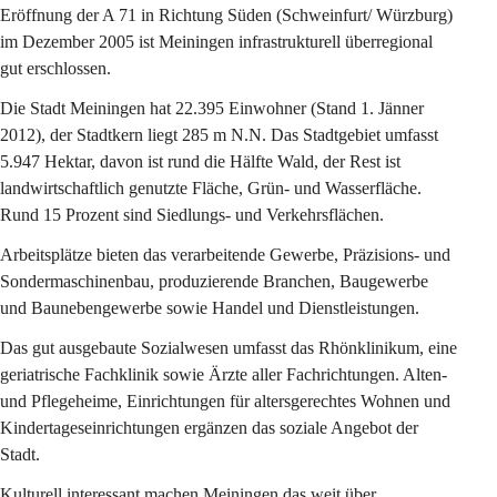
Eröffnung der A 71 in Richtung Süden (Schweinfurt/ Würzburg) 
im Dezember 2005 ist Meiningen infrastrukturell überregional 
gut erschlossen.
Die Stadt Meiningen hat 22.395 Einwohner (Stand 1. Jänner 
2012), der Stadtkern liegt 285 m N.N. Das Stadtgebiet umfasst 
5.947 Hektar, davon ist rund die Hälfte Wald, der Rest ist 
landwirtschaftlich genutzte Fläche, Grün- und Wasserfläche. 
Rund 15 Prozent sind Siedlungs- und Verkehrsflächen.
Arbeitsplätze bieten das verarbeitende Gewerbe, Präzisions- und 
Sondermaschinenbau, produzierende Branchen, Baugewerbe 
und Baunebengewerbe sowie Handel und Dienstleistungen.
Das gut ausgebaute Sozialwesen umfasst das Rhönklinikum, eine 
geriatrische Fachklinik sowie Ärzte aller Fachrichtungen. Alten- 
und Pflegeheime, Einrichtungen für altersgerechtes Wohnen und 
Kindertageseinrichtungen ergänzen das soziale Angebot der 
Stadt.
Kulturell interessant machen Meiningen das weit über 