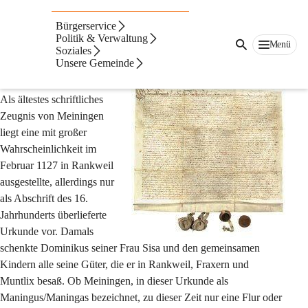
Auf dieser Seite
Bürgerservice
Geschichte & Archiv
Politik & Verwaltung
Menü
Soziales
Unsere Gemeinde
Aus alter Zeit
Als ältestes schriftliches 
Zeugnis von Meiningen 
liegt eine mit großer 
Wahrscheinlichkeit im 
Februar 1127 in Rankweil 
ausgestellte, allerdings nur 
als Abschrift des 16. 
Jahrhunderts überlieferte 
Urkunde vor. Damals 
schenkte Dominikus seiner Frau Sisa und den gemeinsamen 
Kindern alle seine Güter, die er in Rankweil, Fraxern und 
Muntlix besaß. Ob Meiningen, in dieser Urkunde als 
Maningus/Maningas bezeichnet, zu dieser Zeit nur eine Flur oder 