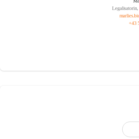
Ma
Legalisatorin,
marlies.b
+43 