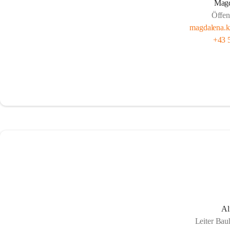
Magd
Öffent
magdalena.
+43 
Al
Leiter Ba