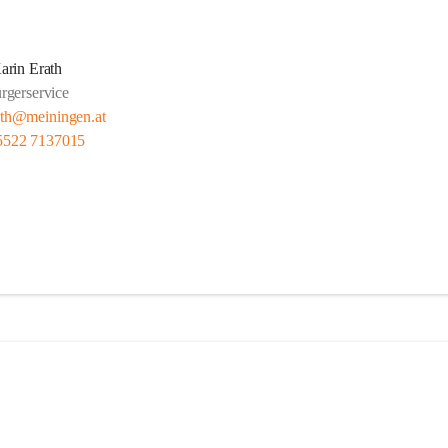
arin Erath
rgerservice
ath@meiningen.at
5522 7137015