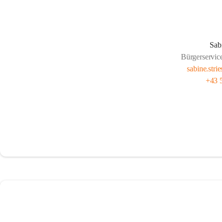
Sab
Bürgerservice
sabine.str
+43 