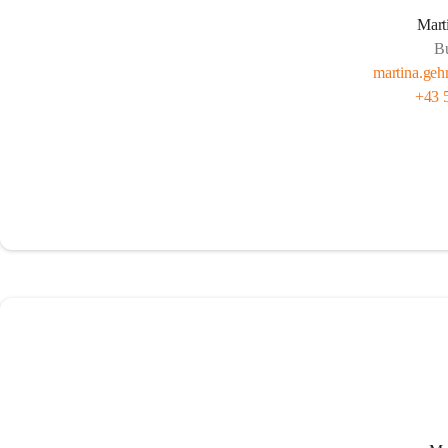
Mart
B
martina.geh
+43 