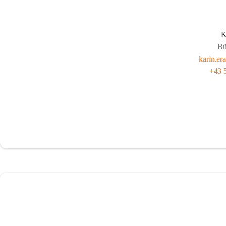
K
Bü
karin.er
+43 