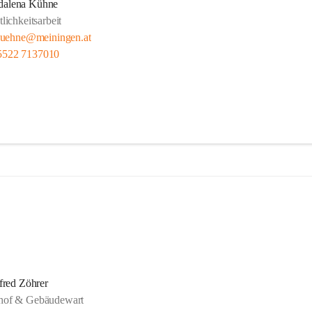
alena Kühne
lichkeitsarbeit
kuehne@meiningen.at
5522 7137010
fred Zöhrer
uhof & Gebäudewart