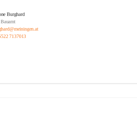
one Burghard
Bauamt
ghard@meiningen.at
5522 7137013