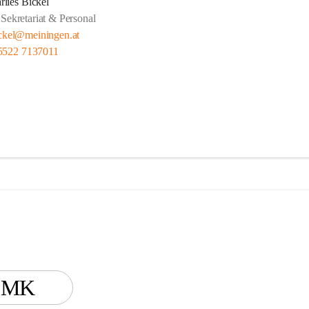
rlies Bickel
 Sekretariat & Personal
ickel@meiningen.at
5522 7137011
MK