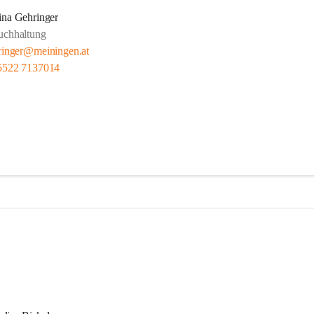
ina Gehringer
uchhaltung
ringer@meiningen.at
5522 7137014